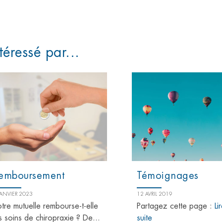
téressé par...
emboursement
Témoignages
JANVIER 2023
12 AVRIL 2019
tre mutuelle rembourse-t-elle
Partagez cette page :
Li
s soins de chiropraxie ? De...
suite