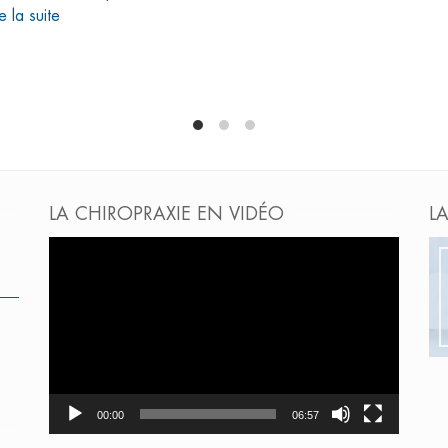
re la suite
LA CHIROPRAXIE EN VIDÉO
L
Lecteur
vidéo
00:00
06:57