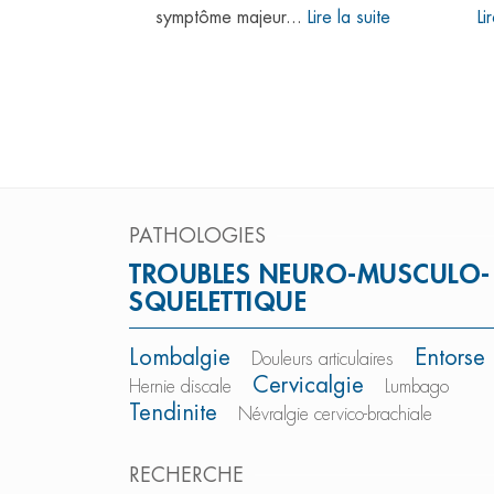
Franco-
symptôme majeur...
Lire la suite
Li
te
PATHOLOGIES
TROUBLES NEURO-MUSCULO-
SQUELETTIQUE
Lombalgie
Entorse
Douleurs articulaires
Cervicalgie
Hernie discale
Lumbago
Tendinite
Névralgie cervico-brachiale
RECHERCHE