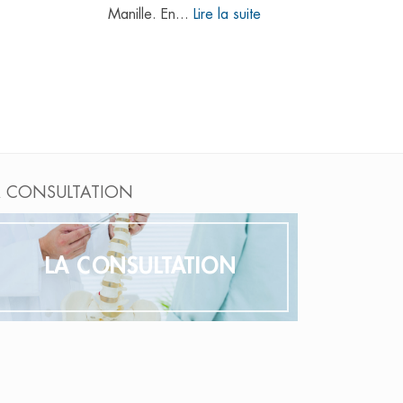
Manille. En...
Lire la suite
CHIR
Lire l
A CONSULTATION
LA CONSULTATION