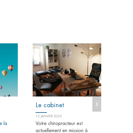
Le cabinet
Foi
12 JANVIER 2023
5 JANV
re la
Votre chiropracteur est
LA C
actuellement en mission à
PATH