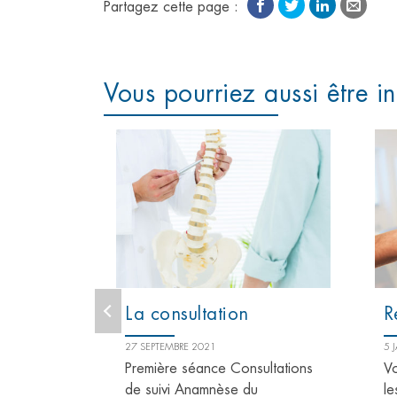
Partagez cette page :
Vous pourriez aussi être in
eur
La consultation
R
27 SEPTEMBRE 2021
5 
Première séance Consultations
Vo
bourg-Wihr
de suivi Anamnèse du
le