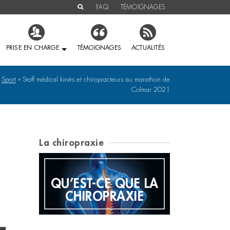
FAQ
TÉMOIGNAGES
PRISE EN CHARGE
TÉMOIGNAGES
ACTUALITÉS
Sport
»
Staff médical kinés et chiropracteurs au marathon de
Colmar 2021
La chiropraxie
QU’EST-CE QUE LA
E
HIS
CHIROPRAXIE