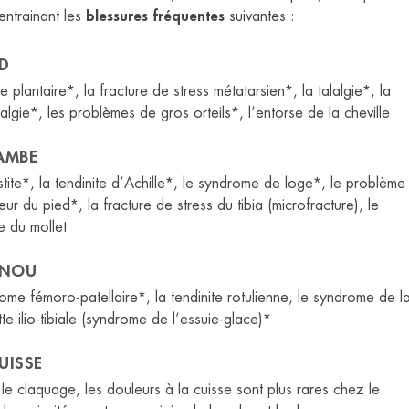
entrainant les
blessures fréquentes
suivantes :
ED
te plantaire*, la fracture de stress métatarsien*, la talalgie*, la
algie*, les problèmes de gros orteils*, l’entorse de la cheville
JAMBE
stite*, la tendinite d’Achille*, le syndrome de loge*, le problème
eur du pied*, la fracture de stress du tibia (microfracture), le
e du mollet
ENOU
ome fémoro-patellaire*, la tendinite rotulienne, le syndrome de l
te ilio-tibiale (syndrome de l’essuie-glace)*
UISSE
le claquage, les douleurs à la cuisse sont plus rares chez le
J’ai consulté pour des