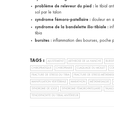
problème de releveur du pied :
le tibial a
sol par le talon
syndrome fémoro-patellaire :
douleur en ar
syndrome de la bandelette ilio-tibiale :
inf
tibia
bursites :
inflammation des bourses, poche pl
TAGS :
AJUSTEMENT
ARTHROSE DE LA HANCHE
BURSI
CHIROPRATIQUE
CHIROPRAXIE
CLAQUAGE DU MOLLET
CO
FRACTURE DE STRESS DU TIBIA
FRACTURE DE STRESS MÉTATARS
MANIPULATION VERTÉBRALE
MARATHON
MÉTATARSALGIE
SYNDROME DE LOGE
SYNDROME FÉMORO-PATELLAIRE
TALALG
TENOSYNOVITE DU TIBIAL ANTÉRIEUR