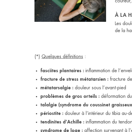
coureur,
À LA 
Les doul
de la ha
(*)
Quelques définitions
:
fasciites plantaires :
inflammation de l’envel
fracture de stress métatarsien :
fracture de
métatarsalgie :
douleur sous l’avant-pied
problèmes de gros orteils :
déformation du g
talalgie (syndrome du coussinet graisseux
périostite :
douleur à l’intérieur du tibia au-
tendinites d’Achille :
inflammation du tendon 
syndrome de loge :
affection survenant à l’