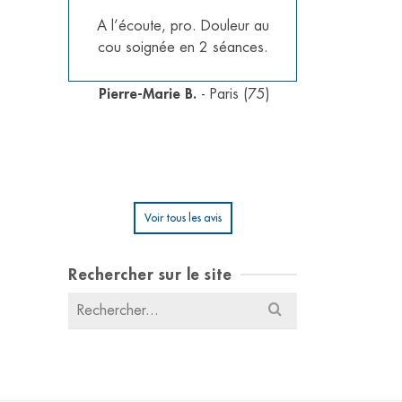
A l’écoute, pro. Douleur au
Les ma
s
cou soignée en 2 séances.
chiropra
par
douleurs 
qui
ainsi to
Pierre-Marie B.
- Paris (75)
effecti
no
Robert
Voir tous les avis
Rechercher sur le site
Résultats
pour
: