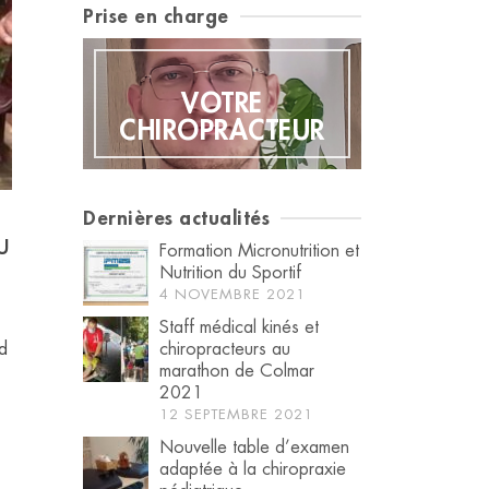
Prise en charge
EUR
VOTRE
PAT
CHIROPRACTEUR
PATH
Dernières actualités
u
Formation Micronutrition et
Nutrition du Sportif
4 NOVEMBRE 2021
Staff médical kinés et
chiropracteurs au
d
marathon de Colmar
2021
12 SEPTEMBRE 2021
Nouvelle table d’examen
adaptée à la chiropraxie