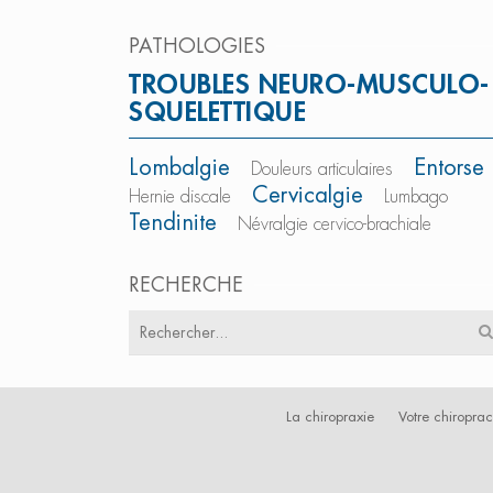
PATHOLOGIES
TROUBLES NEURO-MUSCULO-
SQUELETTIQUE
Lombalgie
Entorse
Douleurs articulaires
Cervicalgie
Hernie discale
Lumbago
Tendinite
Névralgie cervico-brachiale
RECHERCHE
Résultats
pour
:
La chiropraxie
Votre chiroprac