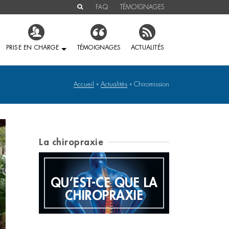
FAQ
TÉMOIGNAGES
PRISE EN CHARGE
TÉMOIGNAGES
ACTUALITÉS
Accueil
»
Actualités
»
Chiromission
La chiropraxie
QU’EST-CE QUE LA
E
HIS
CHIROPRAXIE