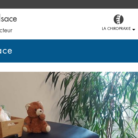
lsace
LA CHIROPRAXIE
cteur
ace
HISTORIQU