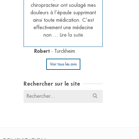
s
chiropracteur ont soulagé mes
l’écou
par
douleurs à l’épaule supprimant
consulta
qui
ainsi toute médication. C’est
de dos 
effectivement une médecine
rés
non …
Lire la suite
Thibau
Robert
- Turckheim
Voir tous les avis
Rechercher sur le site
Résultats
pour
: