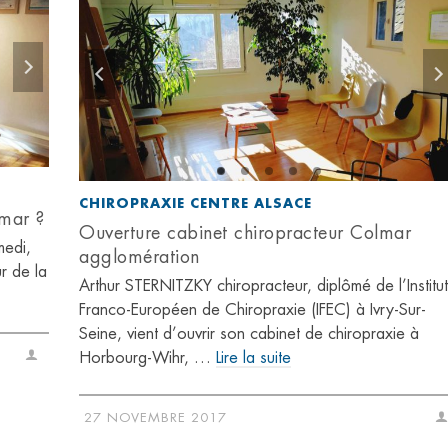
CHIROPRAXIE CENTRE ALSACE
lmar ?
Ouverture cabinet chiropracteur Colmar
medi,
agglomération
r de la
Arthur STERNITZKY chiropracteur, diplômé de l’Institut
Franco-Européen de Chiropraxie (IFEC) à Ivry-Sur-
Seine, vient d’ouvrir son cabinet de chiropraxie à
Horbourg-Wihr, …
Lire la suite
27 NOVEMBRE 2017
Suite à des douleurs