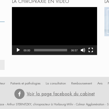
LA CHIROPRAXIE EN VIDÉO
L
Lecteur
vidéo
00:00
06:57
teur
Patients et pathologies
La consultation
Remboursement
Avis
Voir la page facebook du cabinet
ace - Arthur STERNITZKY, chiropracteur à Horbourg-Wihr -
Colmar Agglomération
- S