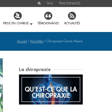
FAQ
TÉMOIGNAGES
PRISE EN CHARGE
TÉMOIGNAGES
ACTUALITÉS
Accueil
»
Actualités
»
Chiropraxie Centre Alsace
La chiropraxie
QU’EST-CE QUE LA
E
HIS
CHIROPRAXIE