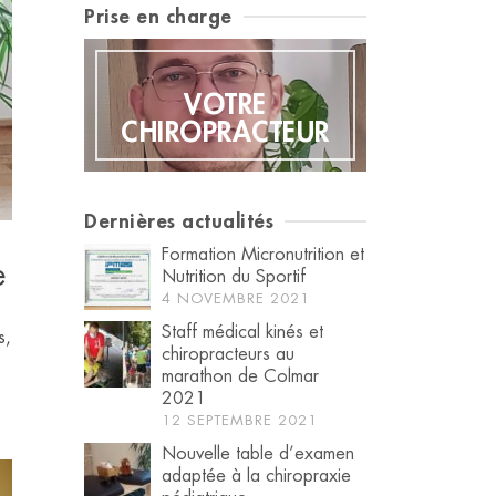
Prise en charge
EUR
VOTRE
PAT
CHIROPRACTEUR
PATH
Dernières actualités
Formation Micronutrition et
e
Nutrition du Sportif
4 NOVEMBRE 2021
Staff médical kinés et
s,
chiropracteurs au
marathon de Colmar
2021
12 SEPTEMBRE 2021
Nouvelle table d’examen
adaptée à la chiropraxie