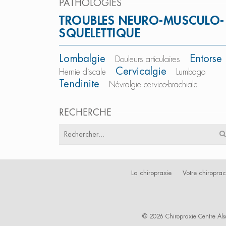
PATHOLOGIES
TROUBLES NEURO-MUSCULO-
SQUELETTIQUE
Lombalgie
Entorse
Douleurs articulaires
Cervicalgie
Hernie discale
Lumbago
Tendinite
Névralgie cervico-brachiale
RECHERCHE
Résultats
pour
:
La chiropraxie
Votre chiroprac
© 2026 Chiropraxie Centre Als