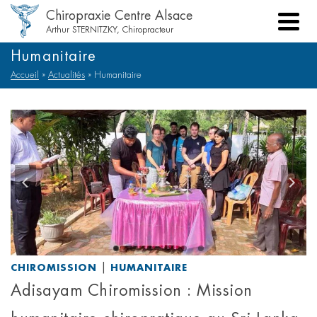
Chiropraxie Centre Alsace
Arthur STERNITZKY, Chiropracteur
Humanitaire
Accueil
»
Actualités
»
Humanitaire
|
CHIROMISSION
HUMANITAIRE
Adisayam Chiromission : Mission