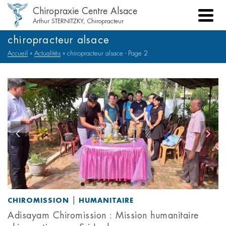
Chiropraxie Centre Alsace
Arthur STERNITZKY, Chiropracteur
chiropracteur alsace
Accueil
»
Actualités
»
chiropracteur alsace
- Page 2
|
CHIROMISSION
HUMANITAIRE
Adisayam Chiromission : Mission humanitaire