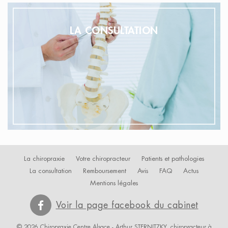
LA CONSULTATION
La chiropraxie
Votre chiropracteur
Patients et pathologies
La consultation
Remboursement
Avis
FAQ
Actus
Mentions légales
Voir la page facebook du cabinet
© 2026 Chiropraxie Centre Alsace - Arthur STERNITZKY, chiropracteur à