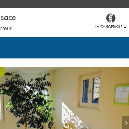
lsace
LA CHIROPRAXIE
cteur
7