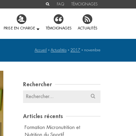
FAQ
TÉMOIGNAGES
PRISE EN CHARGE
TÉMOIGNAGES
ACTUALITÉS
Accueil
»
Actualités
»
2017
»
novembre
Rechercher
Résultats
pour
:
Articles récents
Formation Micronutrition et
Nutrition du Sportif