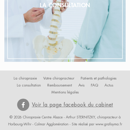
LA CONSULTATION
La chiropraxie
Votre chiropracteur
Patients et pathologies
La consultation
Remboursement
Avis
FAQ
Actus
Mentions légales
Voir la page facebook du cabinet
© 2026 Chiropraxie Centre Alsace - Arthur STERNITZKY, chiropracteur à
Horbourg-Wihr -
Colmar Agglomération
- Site réalisé par
www.grafisyma.fr