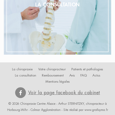
LA CONSULTATION
La chiropraxie
Votre chiropracteur
Patients et pathologies
La consultation
Remboursement
Avis
FAQ
Actus
Mentions légales
Voir la page facebook du cabinet
© 2026 Chiropraxie Centre Alsace - Arthur STERNITZKY, chiropracteur à
Horbourg-Wihr -
Colmar Agglomération
- Site réalisé par
www.grafisyma.fr