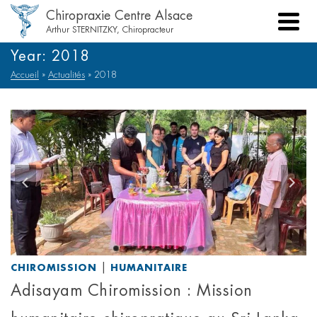
Chiropraxie Centre Alsace
Arthur STERNITZKY, Chiropracteur
Year: 2018
Accueil
»
Actualités
»
2018
|
CHIROMISSION
HUMANITAIRE
Adisayam Chiromission : Mission