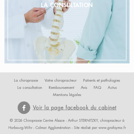
LA CONSULTATION
La chiropraxie
Votre chiropracteur
Patients et pathologies
La consultation
Remboursement
Avis
FAQ
Actus
Mentions légales
Voir la page facebook du cabinet
© 2026 Chiropraxie Centre Alsace - Arthur STERNITZKY, chiropracteur à
Horbourg-Wihr -
Colmar Agglomération
- Site réalisé par
www.grafisyma.fr